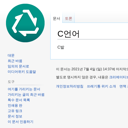
문서
토론
C언어
둘
검
C발
러
색
대문
보
하
최근 바뀜
기
러
임의의 문서로
이 문서는 2021년 7월 4일 (일) 14:37에 마
미디어위키 도움말
로
가
별도로 명시하지 않은 경우, 내용은
크리에이티브
가
기
도구
기
개인정보처리방침
쓰레기통 위키 소개
면책
여기를 가리키는 문서
가리키는 글의 최근 바뀜
특수 문서 목록
인쇄용 판
고유 링크
문서 정보
이 문서 인용하기