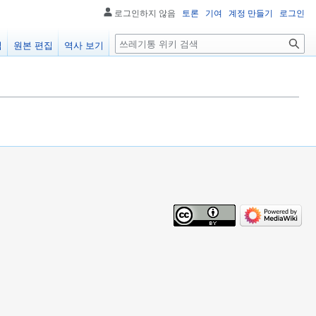
로그인하지 않음
토론
기여
계정 만들기
로그인
검
집
원본 편집
역사 보기
색